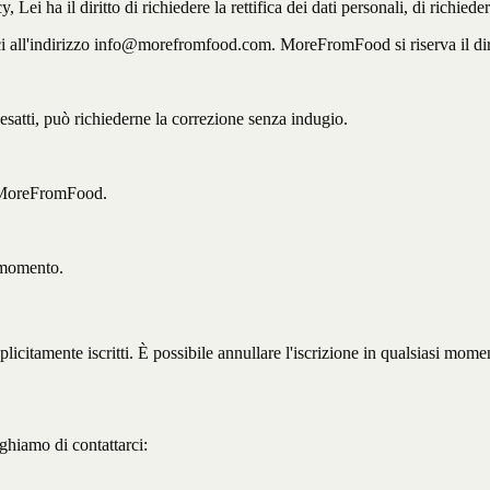
y, Lei ha il diritto di richiedere la rettifica dei dati personali, di richi
rci all'indirizzo info@morefromfood.com. MoreFromFood si riserva il diritt
satti, può richiederne la correzione senza indugio.
da MoreFromFood.
i momento.
plicitamente iscritti. È possibile annullare l'iscrizione in qualsiasi 
ghiamo di contattarci: