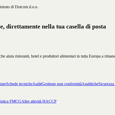
rato di Dotcom d.o.o.
, direttamente nella tua casella di posta
 aiuta ristoranti, hotel e produttori alimentari in tutta Europa a rimaner
tare
Schede tecniche
Audit
Gestione non conformità
Analitiche
Sicurezza
istica FMCG
Altre attività HACCP